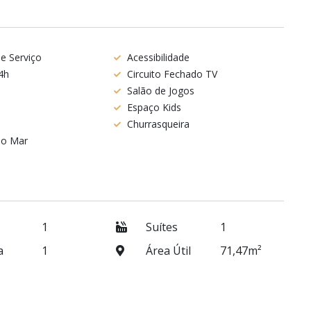
e Serviço
Acessibilidade
4h
Circuito Fechado TV
Salão de Jogos
Espaço Kids
Churrasqueira
 o Mar
1
Suítes
1
a
1
Área Útil
71,47m²