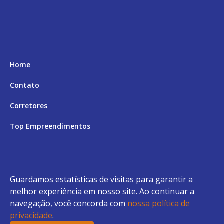
Home
Contato
Corretores
Top Empreendimentos
Aceita Permuta
Andar Alto
Guardamos estatísticas de visitas para garantir a
Top 9 Financiamento Bancário
melhor experiência em nosso site. Ao continuar a
navegação, você concorda com
nossa política de
Top 9 Financiamento Direto
privacidade
.