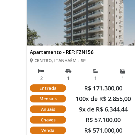
Apartamento - REF: FZN156
CENTRO, ITANHAÉM - SP
2
1
1
1
R$ 171.300,00
Entrada
100x de R$ 2.855,00
Mensais
9x de R$ 6.344,44
Anuais
R$ 57.100,00
Chaves
R$ 571.000,00
Venda