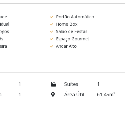
dade
Portão Automático
idual
Home Box
Jogos
Salão de Festas
ds
Espaço Gourmet
eira
Andar Alto
1
Suítes
1
a
1
Área Útil
61,45m²