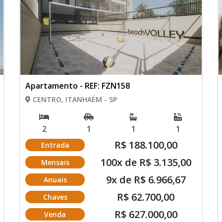
Apartamento - REF: FZN158
CENTRO, ITANHAÉM - SP
2
1
1
1
R$ 188.100,00
Entrada
100x de R$ 3.135,00
Mensais
9x de R$ 6.966,67
Anuais
R$ 62.700,00
Chaves
R$ 627.000,00
Venda