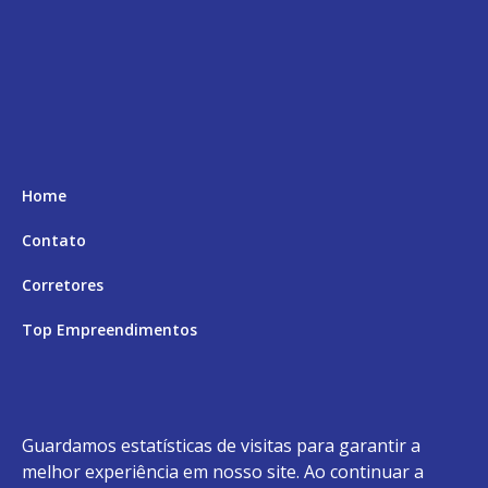
Home
Contato
Corretores
Top Empreendimentos
Aceita Permuta
Andar Alto
Guardamos estatísticas de visitas para garantir a
Top 9 Financiamento Bancário
melhor experiência em nosso site. Ao continuar a