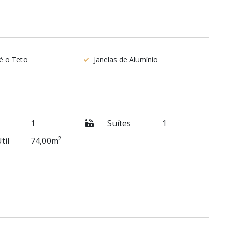
té o Teto
Janelas de Alumínio
1
Suítes
1
til
74,00m²