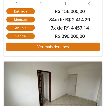
1
1
1
0
R$ 156.000,00
Entrada
84x de R$ 2.414,29
Mensais
7x de R$ 4.457,14
Anuais
R$ 390.000,00
Venda
Ver mais detalhes