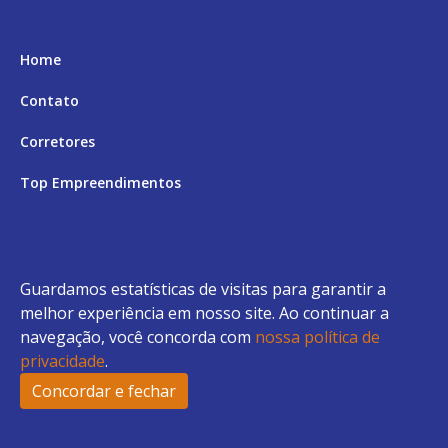
Home
Contato
Corretores
Top Empreendimentos
Aceita Permuta
Andar Alto
Guardamos estatísticas de visitas para garantir a
Top 9 Financiamento Bancário
melhor experiência em nosso site. Ao continuar a
navegação, você concorda com
nossa política de
Top 9 Financiamento Direto
privacidade
.
Top 9 Vista Total para o Mar
Concordar e fechar
2
Fale conosco
Enviar Mensagem