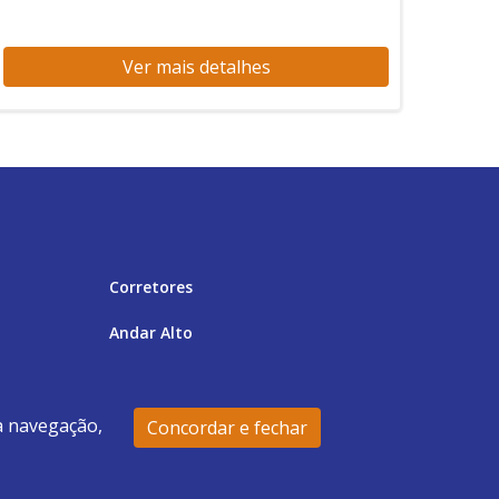
Ver mais detalhes
Corretores
Andar Alto
Direto
Top 9 Vista Total para o Mar
 a navegação,
Concordar e fechar
2