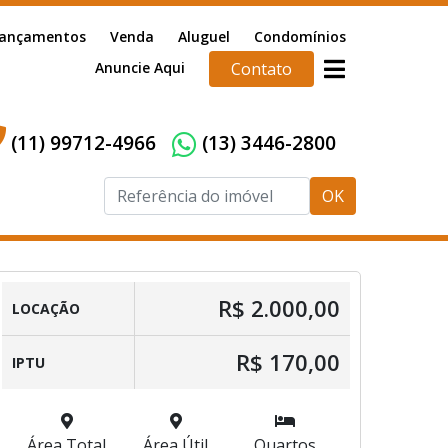
ançamentos
Venda
Aluguel
Condomínios
Anuncie Aqui
Contato
(11) 99712-4966
(13) 3446-2800
OK
R$ 2.000,00
LOCAÇÃO
R$ 170,00
IPTU
Área Total
Área Útil
Quartos