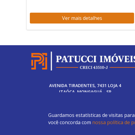
Ver mais detalhes
AVENIDA TIRADENTES, 7431 LOJA 4
ITAÓCA, MONGAGUÁ - SP
(13) 97406-0573 - (11) 99712-4966 (13) 3446-2800
Guardamos estatísticas de visitas par
você concorda com
nossa política de p