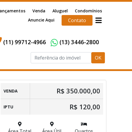
ançamentos
Venda
Aluguel
Condomínios
Anuncie Aqui
Contato
(11) 99712-4966
(13) 3446-2800
OK
R$ 350.000,00
VENDA
R$ 120,00
IPTU
Área Total
Área Útil
Quartos