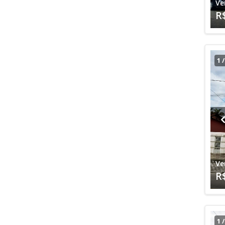
Ve
R
1
Ve
R
1