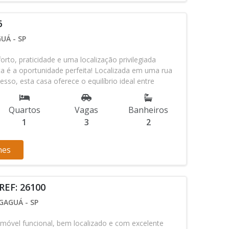
6
UÁ - SP
rto, praticidade e uma localização privilegiada
sta é a oportunidade perfeita! Localizada em uma rua
cesso, esta casa oferece o equilíbrio ideal entre
cia, tornando-se perfeita tanto para moradia quanto
01 Dormitório - Sala - Cozinha - 01 Banheiro Social -
Quartos
Vagas
Banheiros
 Banheiro de Serviço - Quintal; Garagem: 03 Vagas para
1
3
2
ximo: Praia - Quiosque - Padaria - Posto de
250 metros da praia, onde você pode sentir a brisa do
s quiosques e comércios locais, que trazem
hes
a a dia.Um local - Atualizado em: 09/03/2026 - 18:33
REF: 26100
AGUÁ - SP
móvel funcional, bem localizado e com excelente