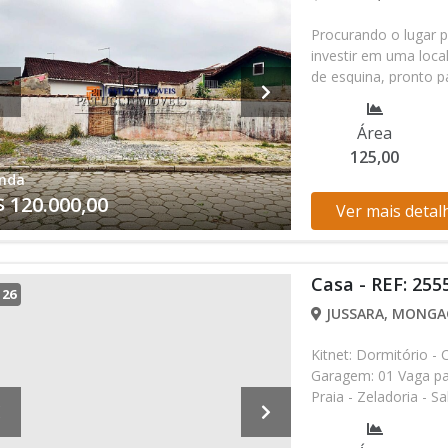
Procurando o lugar p
investir em uma loca
de esquina, pronto p
Total: 125,00 m² (ap
(economia garantida)
Área
luz e esgoto já disp
125,00
Balneário Itaóca, um
nda
Mongaguá. Investime
$ 120.000,00
um imóvel com excel
Ver mais detal
crescem na cidade. 
Casa - REF: 255
/
26
JUSSARA, MONGAG
Kitnet: Dormitório - 
Garagem: 01 Vaga pa
Praia - Zeladoria - 
- Câmera de Seguranç
Ônibus - Praia. Nota: