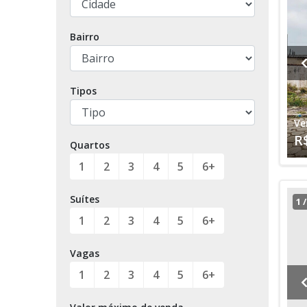
Bairro
Tipos
Ve
R
Quartos
1
2
3
4
5
6+
Suítes
1
1
2
3
4
5
6+
Vagas
1
2
3
4
5
6+