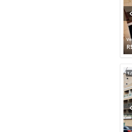
Ve
R
1