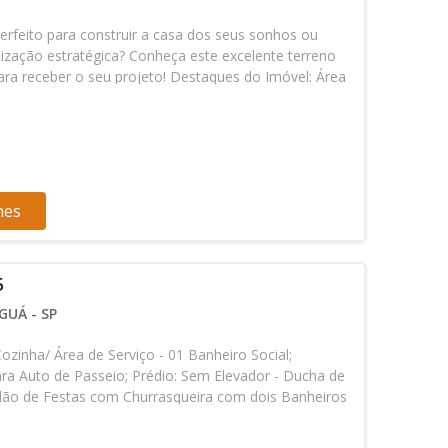
erfeito para construir a casa dos seus sonhos ou
lização estratégica? Conheça este excelente terreno
ara receber o seu projeto! Destaques do Imóvel: Área
roveitamento total do espaço). Topografia: Plano
 Infraestrutura Completa: Rua calçada, rede de água,
oníveis. Segurança: Terreno todo murado. Localização:
a região tranquila e em constante valorização em
nto: R$ 120.000,00 Não perca a chance de adquirir
ente custo-benefício em um dos bairros que mais
hes
Entre em contato agora mesmo e agende uma visita!
5
UÁ - SP
Cozinha/ Área de Serviço - 01 Banheiro Social;
ra Auto de Passeio; Prédio: Sem Elevador - Ducha de
Salão de Festas com Churrasqueira com dois Banheiros
a; Próximo: Padaria - Mercado - Escola - Ponto de
 Os valores e a disponibilidade dos imóveis são