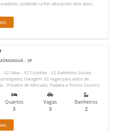
rporadores, podendo sofrer alterações sem aviso
 o direito de corrigir eventuais erros de digitação. -
/2026 - 18:33
hes
7
 MONGAGUÁ - SP
- 02 Salas - 02 Cozinhas - 02 Banheiros Sociais -
hurrasqueira; Garagem: 03 vagas para autos de
da - Próximo de Mercado, Padaria e Pronto Socorro;
é a pista&quot;. Nota: Os valores e a disponibilidade
ecidos pelos proprietários e incorporadores, podendo
Quartos
Vagas
Banheiros
 aviso prévio. Reservamo-nos o direito de corrigir
3
3
2
gitação. - Atualizado em: 09/03/2026 - 18:33
hes