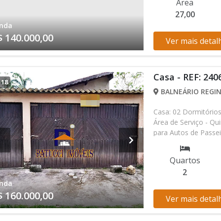
Área
fornecidos pelos pro
27,00
sem aviso prévio. Re
nda
digitação. - Atualiza
$ 140.000,00
Ver mais detal
Casa - REF: 240
/
18
BALNEÁRIO REGIN
Casa: 02 Dormitórios
Área de Serviço - Qu
para Autos de Passe
Açougue e Mercados&q
imóveis são fornecid
Quartos
sofrer alterações sem
2
eventuais erros de di
nda
$ 160.000,00
Ver mais detal