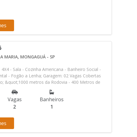
prietários e incorporadores, podendo sofrer alterações
servamo-nos o direito de corrigir eventuais erros de
do em: 09/03/2026 - 18:33
hes
6
A MARIA, MONGAGUÁ - SP
 4X4 - Sala - Cozinha Americana - Banheiro Social -
intal - Fogão a Lenha; Garagem: 02 Vagas Cobertas
io; &quot;1000 metros da Rodovia - 400 Metros de
uot;; Nota: Os valores e a disponibilidade dos
os pelos proprietários e incorporadores, podendo
Vagas
Banheiros
 aviso prévio. Reservamo-nos o direito de corrigir
2
1
gitação. - Atualizado em: 09/03/2026 - 18:33
hes