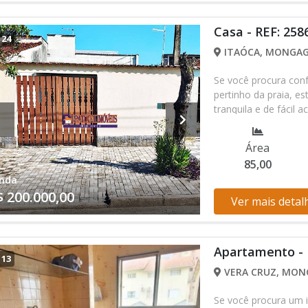
Casa - REF: 258
/
24
ITAÓCA, MONGAG
Se você procura confo
pertinho da praia, e
tranquila e de fácil a
descanso e conveniên
para veraneio. Casa: 
Área
Área de Serviço - 01
85,00
Auto de Passeio; Pró
nda
Combustível; Apenas 
$ 200.000,00
mar e caminhar até o
Ver mais detal
praticidade ao seu di
Apartamento - 
/
13
VERA CRUZ, MONG
Se você procura um i