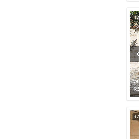
1
Ve
R
1